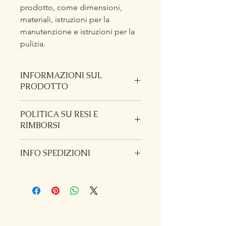
prodotto, come dimensioni, 
materiali, istruzioni per la 
manutenzione e istruzioni per la 
pulizia.
INFORMAZIONI SUL
PRODOTTO
Questi sono i dettagli di un prodotto.
POLITICA SU RESI E
Sono un posto perfetto per
RIMBORSI
aggiungere maggiori informazioni sul
prodotto, come dimensioni, materiali,
Questa è la politica su resi e rimborsi.
istruzioni per la manutenzione e
INFO SPEDIZIONI
È il posto perfetto per far sapere ai
istruzioni per la pulizia. Sono anche
clienti cosa fare se non sono contenti
uno spazio perfetto per raccontare
Questa è la policy sulle spedizioni.
con l'acquisto. Una politica su resi e
cosa rende questo prodotto speciale
Questo è il posto adatto per
rimborsi chiara è perfetta per creare
e quali vantaggi possono trarre i
aggiungere informazioni sui tuoi
fiducia e consentire agli acquirenti di
clienti dall'articolo.
metodi di spedizione, imballaggio e
acquistare senza timori.
costi. Fornire informazioni trasparenti
Garda Dolomiti Experience